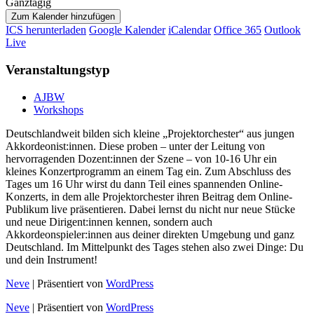
Ganztägig
Zum Kalender hinzufügen
ICS herunterladen
Google Kalender
iCalendar
Office 365
Outlook
Live
Veranstaltungstyp
AJBW
Workshops
Deutschlandweit bilden sich kleine „Projektorchester“ aus jungen
Akkordeonist:innen. Diese proben – unter der Leitung von
hervorragenden Dozent:innen der Szene – von 10-16 Uhr ein
kleines Konzertprogramm an einem Tag ein. Zum Abschluss des
Tages um 16 Uhr wirst du dann Teil eines spannenden Online-
Konzerts, in dem alle Projektorchester ihren Beitrag dem Online-
Publikum live präsentieren. Dabei lernst du nicht nur neue Stücke
und neue Dirigent:innen kennen, sondern auch
Akkordeonspieler:innen aus deiner direkten Umgebung und ganz
Deutschland. Im Mittelpunkt des Tages stehen also zwei Dinge: Du
und dein Instrument!
Neve
| Präsentiert von
WordPress
Neve
| Präsentiert von
WordPress