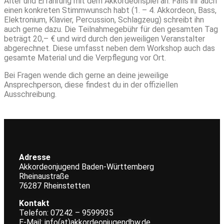
Alter und Erfahrung mit dem Akkordeonspiel an. Falls ihr auch
einen konkreten Stimmwunsch habt (1. – 4. Akkordeon, Bass,
Elektronium, Klavier, Percussion, Schlagzeug) schreibt ihn
auch gerne dazu. Die Teilnahmegebühr für den gesamten Tag
beträgt 20,– € und wird durch den jeweiligen Veranstalter
abgerechnet. Diese umfasst neben dem Workshop auch das
gesamte Material und die Verpflegung vor Ort.
Bei Fragen wende dich gerne an deine jeweilige
Ansprechperson, diese findest du in der offiziellen
Ausschreibung.
Adresse
Akkordeonjugend Baden-Württemberg
Rheinaustraße
76287 Rheinstetten
Kontakt
Telefon: 07242 – 9599935
E-Mail: info(at)akkordeonjugendbw.de