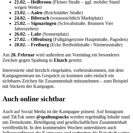
21.02. – Heilbronn
(Fleiner Straße – ggf. mobiler Stand
wegen Wetter)
23.02. – Aalen
(Reichstädter Straße)
24.02. – Biberach
(voraussichtlich Marktplatz)
25.02. – Sigmaringen
(Schwabstraße, Brunnen Vier
Jahreszeiten)
26.02. – Lahr
(Sonnenplatz)
27.02. – Offenburg
(Fußgängerzone Hauptstraße, Pagoden)
28.02. – Freiburg
(Ecke Bertholdstraße / Niemensstraße)
Am
28. Februar
wird außerdem am Vormittag ein besonderes
Zeichen gegen Spaltung in
Elzach
gesetzt.
Interessierte sind herzlich eingeladen, vorbeizukommen, mit dem
Kampagnenteam ins Gespräch zu kommen oder einfach ein
sichtbares Zeichen für Zusammenhalt mitzunehmen – zum Beispiel
mit Stickern der Kampagne.
Auch online sichtbar
Auch auf Social Media ist die Kampagne präsent. Auf Instagram
und TikTok unter
@spaltungsucks
werden regelmäßig Inhalte rund
um Demokratie, Beteiligung und gesellschaftlichen Zusammenhalt
veröffentlicht. In den kommenden Wochen unterstützen auch
Influencer*innen die Kampagne und verbreiten die Botschaft weiter.